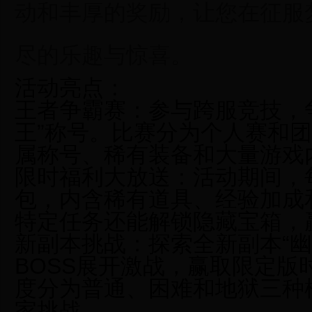
动和丰厚的奖励，让您在征服
尽的乐趣与惊喜。
活动亮点：
王者争霸赛：
参与跨服竞技，
王”称号。比赛分为个人赛和
属称号、稀有装备和大量游戏
限时福利大放送：
活动期间，
包，内含稀有道具、经验加成
特定任务还能解锁隐藏宝箱，
新副本挑战：
探索全新副本“
BOSS展开激战，赢取限定版
度分为普通、困难和地狱三种
家挑战。