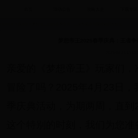
首页
活动公告
攻略大全
下载专区
HOME
>
下载专区
>
梦想帝王2025春季庆典：王者争霸赛与限时福利大放送
梦想帝王2025春季庆典：王者
2025-04-23 15:13:
亲爱的《梦想帝王》玩家们，
冒险了吗？2025年4月23日
季庆典活动，为期两周，直到2
这个特别的时刻，我们为您准