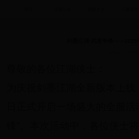
首页
活动公告
攻略大全
下载专区
HOME
>
下载专区
>
剑墨江湖·武道争锋——2025年4月13日全服开战
剑墨江湖·武道争锋——2025
2025-04-13 07:51:
尊敬的各位江湖侠士：
为庆祝剑墨江湖全新版本上线，我
日正式开启一场盛大的全服活动
锋”。本次活动中，各位侠士