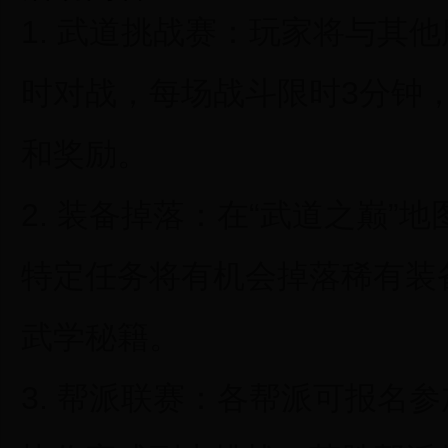
1.
武道挑战赛：
玩家将与其他
时对战，每场战斗限时3分钟
和奖励。
2.
装备掉落：
在“武道之巅”地
特定任务将有机会掉落稀有装
武学秘籍。
3.
帮派联赛：
各帮派可报名参