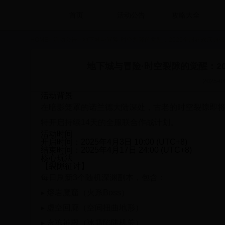
首页
活动公告
攻略大全
HOME
>
活动公告
>
地下城与冒险·时空裂隙的觉醒：2025全服狂欢庆典
地下城与冒险·时空裂隙的觉醒：2
2025-04
活动背景
在暗影笼罩的诺兰德大陆深处，古老的时空裂隙即将
特开启持续14天的
全服联合作战计划
。
活动时间
开启时间：2025年4月3日 10:00 (UTC+8)
结束时间：2025年4月17日 24:00 (UTC+8)
核心玩法
【裂隙征讨】
每日刷新3个随机
深渊副本
，包含：
▸ 熔岩魔窟（火系Boss）
▸ 虚空回廊（空间扭曲地形）
▸ 永冻神殿（冰霜陷阱机关）