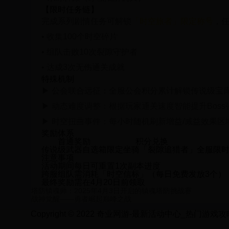
【限时任务链】
完成系列剧情任务可解锁
「时空旅者」限定称号
，
• 收集100个时空碎片
• 组队击败10次裂隙守护者
• 达成3次无伤通关成就
特殊机制
▶ 公会联合远征：全服公会积分累计解锁
传说级宝
▶ 动态难度调整：根据玩家通关速度智能提升Boss
▶ 时空扭曲事件：每小时随机刷新增益/减益效果区
奖励体系
首通奖励
积分兑换
传说级武器自选箱
限定坐骑「裂隙追猎者」
全服限
注意事项
活动期间每日可重置1次副本进度
跨服组队需消耗「时空信标」（每日免费发放3个）
最终奖励需在4月20日前领取
塔防镇魂师：2025年4月3日开启的镇魂塔防挑战赛
战神觉醒——勇者崛起巅峰之战
Copyright © 2022 奇业网游-最新活动中心_热门游戏攻略_限