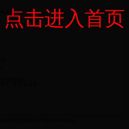
点击进入首页
任务包含：
库
强度
域
排行榜奖励
时称号「时空征服者」
时礼包领取 All Rights Reserved.