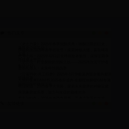
热门文章
《龙之力量》2025年春季觉醒庆典：唤醒沉睡的巨龙，
赢取史诗级奖励！
伊妮莉丝2025年春季狂欢节：探索神秘大陆，赢取稀有
宝藏！
代号七海：2025年4月2日全球探险者集结，深海宝藏争
夺战盛大开启！
《空之境：时空裂隙的觉醒之战——2025跨次元守护者
集结计划》
超能机器人：未来科技挑战赛
《云裳羽衣·天工织梦》2025年3月华服盛典暨全服跨服竞
技挑战赛
九州行爆爽GM特权2025春分盛典-全服狂欢解锁GM专属
福利与限时挑战活动
明日家园：2025春季大冒险，探索未来世界的神秘宝藏
亲朋象棋欢乐赛，智力与友谊的巅峰对决
权力与纷争：2025年春季争霸赛，王者之路等你来挑
战！
友情链接