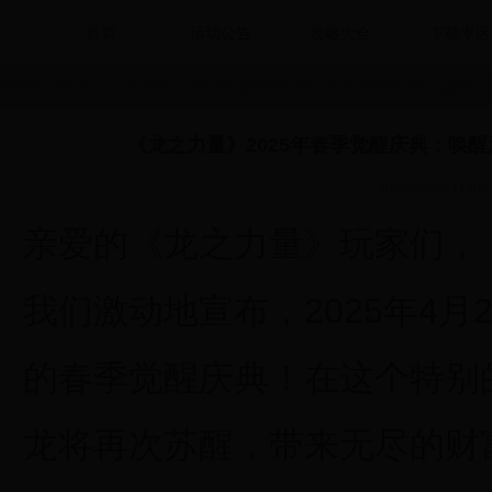
首页
活动公告
攻略大全
下载专区
HOME
>
攻略大全
>
《龙之力量》2025年春季觉醒庆典：唤醒沉睡的巨龙，赢取史诗
《龙之力量》2025年春季觉醒庆典：唤
2025-04-02 11:07:
亲爱的《龙之力量》玩家们，
我们激动地宣布，2025年4
的春季觉醒庆典！在这个特别
龙将再次苏醒，带来无尽的财