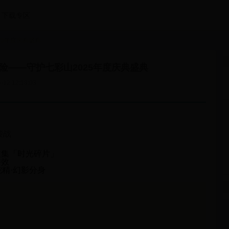
下载专区
25年度庆典盛典
险——守护七彩山2025年度庆典盛典
-12 12:18:03
袭战
收集
「时光碎片」
特效
蛇精·幻影分身