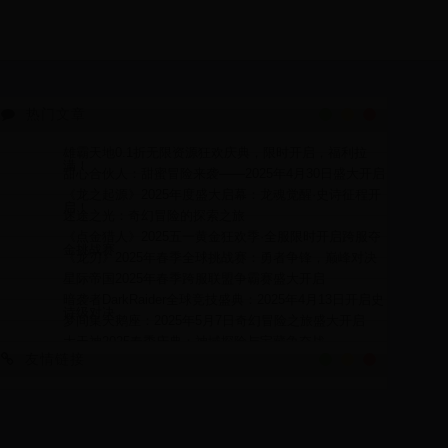
热门文章
雄霸天地0.1折无限资源狂欢庆典，限时开启，福利拉
满！
甜心合伙人：甜蜜冒险来袭——2025年4月30日盛大开启
《龙之起源》2025年度盛大启幕：龙魂觉醒·史诗征程开
启！
迷途之光：奇幻冒险的探索之旅
《点金猎人》2025五一黄金狂欢季·全服限时开启跨服夺
金挑战赛
《龙刃》2025年春季全球挑战赛：勇者争锋，巅峰对决
星际帝国2025年春季跨服联盟争霸赛盛大开启
暗袭者DarkRaider全球竞技盛典：2025年4月13日开启史
诗级对决
梦间集天鹅座：2025年5月7日奇幻冒险之旅盛大开启
大天神2025春季庆典：神域探险与宝藏争夺战
友情链接