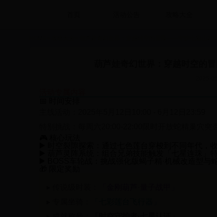
首页
活动公告
攻略大全
HOME
>
攻略大全
>
葫芦娃奇幻世界：穿越时空的冒险——守护七彩山20
葫芦娃奇幻世界：穿越时空的冒
2025-05
活动专属内容
📅 时间安排
主线活动：
2025年5月12日10:00 - 6月12日23:59
特别挑战：
每周六20:00-22:00限时开放
蛇精巢穴突
🎮 核心玩法
▶️ 时空裂隙探索：通过七色莲台穿梭到不同年代，
▶️ 葫芦灵阵系统：组合兄弟技能触发
「七星连珠」
▶️ BOSS车轮战：挑战强化版
蝎子精·机械改造型
与
🎁 限定奖励
▸ 传说级时装：
「金刚葫芦·量子战甲」
▸ 专属坐骑：
「七彩莲台飞行器」
▸ 成就称号：
「时空守护者·七星认证」