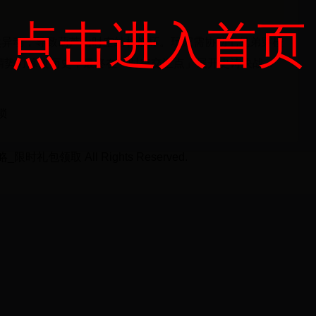
点击进入首页
突然异动，导致葫芦山时空结构崩坏。玩家需协助七兄弟穿梭
势力篡改历史，最终在「时空交汇点」展开史诗决战...
锁
时礼包领取 All Rights Reserved.