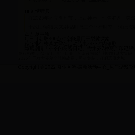
📖 剧情特典
在2025年的立夏时节，上古神器「七曜罗盘」
于
战国/赛博未来/神话时代
三个平行时空，阻止蛇精
⚠️ 注意事项
每日可获取
300点时空能量
用于裂隙探索
跨服排行榜奖励需在活动结束
24小时内
领取
隐藏剧情「爷爷的秘密日记」需集齐
7种葫芦印记
解
夜行档案：2025年5月12日开启的暗夜探险与神秘解谜大冒险
2025年围攻大菠萝全球挑战赛：勇者集结，征服恶魔之城！
Copyright © 2022 奇业网游-最新活动中心_热门游戏攻略_限