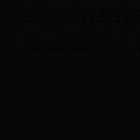
注意事项：
活动期间，请确保您的游戏版本为最新版本，以免
所有活动奖励将在活动结束后统一发放，请玩家耐
如有任何疑问或问题，请及时联系游戏客服，我们
赶快加入魔法洞穴2的2025年魔法探险季，挑战极
《牧剑二》五周年庆典暨2025夏季全服争霸赛盛大开启！
盛夏勇者庆典：勇者冲冲冲OL五周年全球狂欢季暨全新资料片
Copyright © 2022 奇业网游-最新活动中心_热门游戏攻略_限