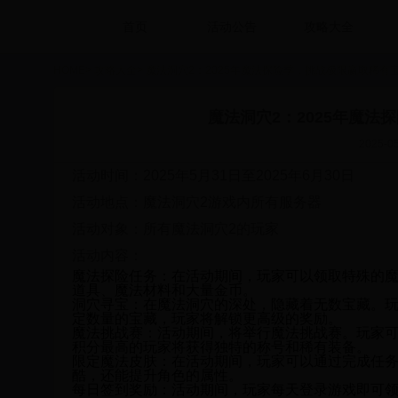
首页
活动公告
攻略大全
HOME
>
攻略大全
>
魔法洞穴2：2025年魔法探险季，挑战极限赢取稀有
魔法洞穴2：2025年魔
2025-05
活动时间：2025年5月31日至2025年6月30日
活动地点：魔法洞穴2游戏内所有服务器
活动对象：所有魔法洞穴2的玩家
活动内容：
魔法探险任务
：在活动期间，玩家可以领取特殊的
道具、魔法材料和大量金币。
洞穴寻宝
：在魔法洞穴的深处，隐藏着无数宝藏。
定数量的宝藏，玩家将解锁更高级的奖励。
魔法挑战赛
：活动期间，将举行魔法挑战赛。玩家
积分最高的玩家将获得独特的称号和稀有装备。
限定魔法皮肤
：在活动期间，玩家可以通过完成任
酷，还能提升角色的属性。
每日签到奖励
：活动期间，玩家每天登录游戏即可