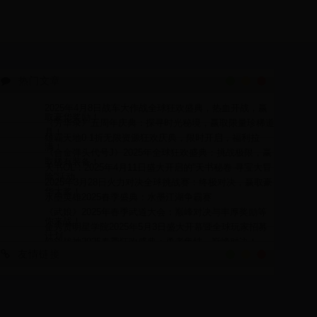
热门文章
2025年4月8日战车大作战全球狂欢盛典，热血开战，赢
取豪华奖励！
《芳华录》五周年庆典：探寻时光秘境，赢取限量珍稀道
具！
雄霸天地0.1折无限资源狂欢庆典，限时开启，福利拉
满！
《合金弹头代号J》2025年全球狂欢盛典：挑战极限，赢
取稀有装备！
天书OL：2025年4月11日盛大开启的“天书秘卷·寻宝大冒
险”活动
2025年3月28日火力对决全球挑战赛：终极对决，赢取豪
华大奖！
水墨英雄2025春季盛典：水墨江湖争霸赛
《武娘》2025年春季武道大会：巅峰对决与丰厚奖励等
你来战！
金秀贤明星学院2025年5月3日盛大开幕暨全球玩家招募
计划
幻斗战神2025春季狂欢盛典：勇者集结，巅峰对决！
友情链接