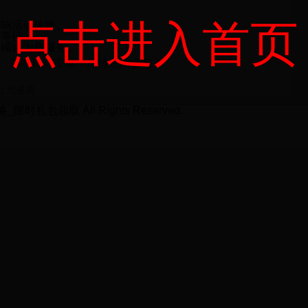
点击进入首页
影响活动体验。
心等待。
将竭诚为您服务。
限，赢取稀有宝藏！期待您的参与！
上线盛典
时礼包领取 All Rights Reserved.