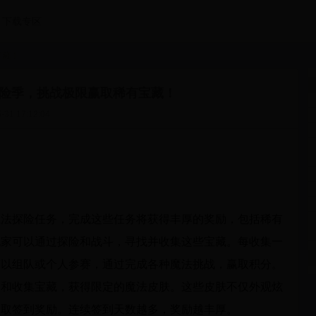
下载专区
宝藏！
法探险季，挑战极限赢取稀有宝藏！
-31 17:12:04
魔法探险任务，完成这些任务将获得丰厚的奖励，包括稀有
玩家可以通过探险和战斗，寻找并收集这些宝藏。每收集一
可以组队或个人参赛，通过完成各种魔法挑战，赢取积分。
务和收集宝藏，获得限定的魔法皮肤。这些皮肤不仅外观炫
领取签到奖励。连续签到天数越多，奖励越丰厚。