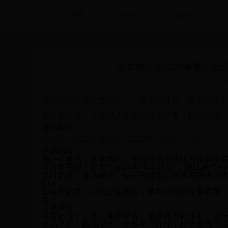
首页
活动公告
攻略大全
HOME
>
攻略大全
>
圣衣神斗士2025春季狂欢庆典：集结神斗士，赢取稀
圣衣神斗士2025春季狂
2025-04
亲爱的圣衣神斗士玩家们，准备好迎接一场前所未有的
季狂欢庆典，带您深入神秘的圣衣世界，挑战极限
活动时间：
2025年4月23日 00:00 - 2025年5月7日 23:59
活动内容：
神斗士集结：
活动期间，每日登录游戏即可领取稀
圣衣争夺战：
参与全新副本“圣衣遗迹”，挑战强大
限时抽奖：
活动期间，每日完成指定任务可获得抽奖
励！
公会争霸赛：
召集公会成员，参与跨服公会争霸赛
具！
活动奖励：
稀有神斗士：
通过集齐碎片，兑换强力神斗士，提
极品圣衣：
挑战副本，收集圣衣部件，打造专属神