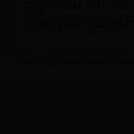
限时抽奖奖励：
SSR神斗士、极品圣衣、大量钻石
公会争霸赛奖励：
专属称号、稀有道具、大量公会
注意事项：
活动期间，请确保您的游戏版本为最新版本，以免
所有活动奖励将在活动结束后3个工作日内发放，请
如有任何疑问，请联系客服，我们将竭诚为您服务
圣衣神斗士2025春季狂欢庆典即将开启，准备好
奖励，成为圣衣世界的最强王者！
魔法风云纪：2025年春季魔法争霸赛暨全球玩家狂欢盛典
Genesis起源：时空裂隙启程——跨维度守护者集结！创世核
Copyright © 2022 奇业网游-最新活动中心_热门游戏攻略_限