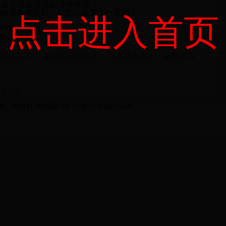
、金币等超值奖励等你来拿！
贡献等丰厚奖励，助您公会更上一层楼！
点击进入首页
影响活动参与。
耐心等待。
。
迎接挑战了吗？集结你的神斗士，争夺稀有圣衣，赢取丰厚
心争夺战
时礼包领取 All Rights Reserved.