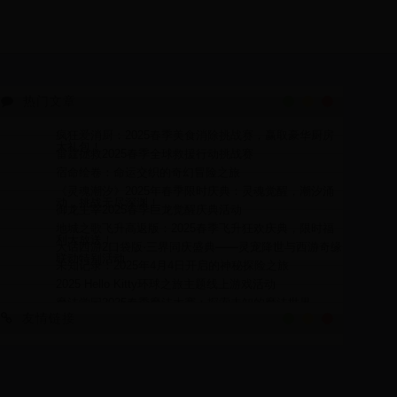
热门文章
疯狂爱消厨：2025春季美食消除挑战赛，赢取豪华厨房
大礼包！
雷霆拯救2025春季全球救援行动挑战赛
宿命绘卷：命运交织的奇幻冒险之旅
《灵魂潮汐》2025年春季限时庆典：灵魂觉醒，潮汐涌
动，挑战无尽深渊！
御龙主宰2025春季巨龙觉醒庆典活动
地城之歌飞升高返版：2025春季飞升狂欢庆典，限时福
利大放送！
大话西游2口袋版·三界同庆盛典——灵宠降世与西游奇缘
联动特别活动
未知记录：2025年4月4日开启的神秘探险之旅
2025 Hello Kitty环球之旅主题线上游戏活动
魔法学园2025春季魔法大赛：探索未知的魔法世界
友情链接