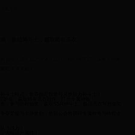
下载专区
有圣衣
欢庆典：集结神斗士，赢取稀有圣衣
-23 07:11:42
冒险了吗？2025年4月23日，我们将开启一场盛大的春
，赢取丰厚奖励！
有神斗士碎片，集齐指定数量可兑换强力神斗士！
的守护者，赢取稀有圣衣部件，打造专属神装！
券，参与限时抽奖，赢取SSR神斗士、极品圣衣等超值奖
，争夺荣耀与丰厚奖励，最强公会将获得专属称号与稀有道
升队伍战力！
装，大幅提升属性！