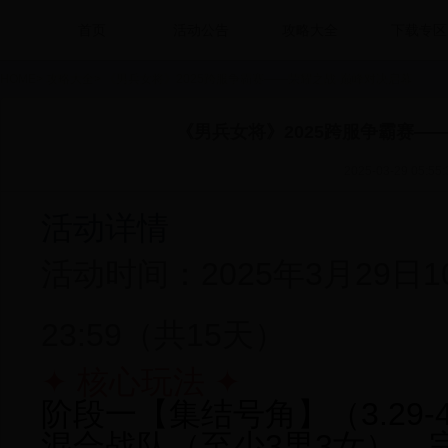
首页
活动公告
攻略大全
下载专区
HOME
>
攻略大全
>
《男兵女将》2025跨服争霸赛——荣耀之战·巅峰对决启幕
《男兵女将》2025跨服争霸赛—
2025-03-29 05:55:
活动详情
活动时间：
2025年3月29日1
23:59（共15天）
✦ 核心玩法 ✦
阶段一【集结号角】
（3.29
混合战队
（至少3男3女），