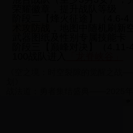
荣耀徽章
，提升战队等级
阶段二【烽火征途】
（4.6-
术攻防战
，地图中随机刷新
武器图纸
及
性别专属技能卡
阶段三【巅峰对决】
（4.11
100战队进入
「龙脊峡谷」
《空之境：时空裂隙的觉醒之战——
划》
战法道：勇者集结盛典——2025