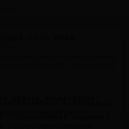
下载专区
，荣耀加冕！
日全球狂欢盛典：天命之战，荣耀加冕！
-29 13:59:31
天命之战了吗？2025年3月29日，我们将开启一场持续
、激烈的竞技以及全新的游戏体验！以下是本次活动的详细
”称号，赢取限定称号、稀有装备和大量元宝奖励！
秘境可获得珍稀道具和天命碎片，集齐碎片可兑换永久限定
连续签到7天更可获得限定时装“天命羽衣”！
箱”，开启宝箱有机会获得稀有道具、高级装备和大量元
荣誉，胜者将获得专属帮派称号和丰厚资源奖励！