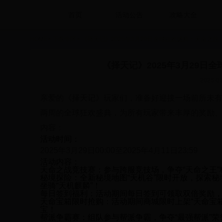
首页
活动公告
攻略大全
HOME
>
下载专区
>
《择天记》2025年3月29日全球狂欢盛典：天命之战
《择天记》2025年3月29
2025-03
亲爱的《择天记》玩家们，准备好迎接一场前所未有的
两周的全球狂欢盛典，为所有玩家带来丰厚的奖励
内容：
活动时间：
2025年3月29日00:00至2025年4月11日23:59
活动内容：
天命之战竞技赛
：参与跨服竞技场，争夺“天命之王
秘境探险
：全新秘境地图“天机谷”限时开放，探索
坐骑“天机麒麟”！
每日签到福利
：活动期间每日签到可领取双倍奖励，
天命宝箱限时抢购
：活动期间商城限时上架“天命宝
宝！
帮派争霸赛
：组队参与帮派争霸，争夺“最强帮派”