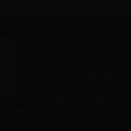
热门文章
《迷你勇士》2025春季奇幻冒险庆典：勇气试炼与宝藏
争夺战开启！
《云裳羽衣·天工织梦》2025年3月华服盛典暨全服跨服竞
技挑战赛
2025年3月27日“小兵别嚣张”春季大作战：勇者集结，挑
战极限！
重生之明月传说：周年庆狂欢季
《荆棘王座：永恒之战——2025跨服王者争霸赛暨三周
年庆典盛典》
御史大冒险：穿越时空的奇遇之旅
天刀OL春季庆典：2025年3月29日开启的江湖盛宴与奇
遇之旅
驯龙高手：旅程——2025春季跨服龙族争霸赛暨全服驯
龙师巅峰挑战庆典
《荆棘王座：永恒之战——2025跨服王者争霸赛暨三周
年庆典盛典》
战法道：勇者集结盛典——2025年春日狂欢季
友情链接