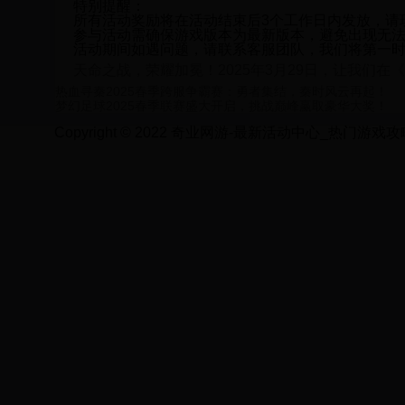
特别提醒：
所有活动奖励将在活动结束后3个工作日内发放，请
参与活动需确保游戏版本为最新版本，避免出现无
活动期间如遇问题，请联系客服团队，我们将第一
天命之战，荣耀加冕！2025年3月29日，让我们
热血寻秦2025春季跨服争霸赛：勇者集结，秦时风云再起！
梦幻足球2025春季联赛盛大开启，挑战巅峰赢取豪华大奖！
Copyright © 2022 奇业网游-最新活动中心_热门游戏攻略_限