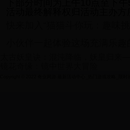
下部分时间为上午10点至下午
活动最终解释权归活动主办方
快来加入“猫猫斗你玩：趣味挑
小伙伴一起体验这场充满乐趣
太古妖皇诀：混沌降临，妖皇归来——
镜花奇缘：镜中世界大冒险
Copyright © 2022 奇业网游-最新活动中心_热门游戏攻略_限时礼包领取 